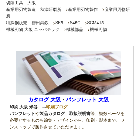
切削工具 大阪
産業用刃物製造 秋津研磨所
>
産業用刃物製作
>
産業用刃物研
磨
特殊鋼販売 德田鋼鉄
>
SK5
>
S45C
>
SCM415
機械刃物 大阪 ニッパテック
>
機械部品
>
機械刃物
カタログ 大阪
・
パンフレット 大阪
印刷 大阪 米谷
→
印刷ブログ
パンフレット
や
製品カタログ
、
取扱説明書
等、複数ページを
必要とするものも編集・デザインから、印刷・製本まで、ワ
ンストップで製作させていただきます。