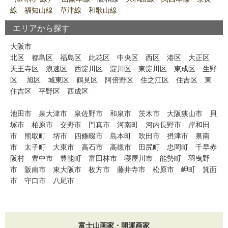
線 福知山線 草津線 和歌山線
エリアから探す
大阪市
北区
都島区
福島区
此花区
中央区
西区
港区
大正区
天王寺区
浪速区
西淀川区
淀川区
東淀川区
東成区
生野
区
旭区
城東区
鶴見区
阿倍野区
住之江区
住吉区
東
住吉区
平野区
西成区
池田市
泉大津市
泉佐野市
和泉市
茨木市
大阪狭山市
貝
塚市
柏原市
交野市
門真市
河南町
河内長野市
岸和田
市
熊取町
堺市
四條畷市
島本町
吹田市
摂津市
泉南
市
太子町
大東市
高石市
高槻市
田尻町
忠岡町
千早赤
阪村
豊中市
豊能町
富田林市
寝屋川市
能勢町
羽曳野
市
阪南市
東大阪市
枚方市
藤井寺市
松原市
岬町
箕面
市
守口市
八尾市
富士山画家・開運画家