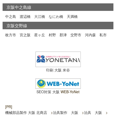
京阪中之島線
中之島
渡辺橋
大江橋
なにわ橋
天満橋
京阪交野線
枚方市
宮之阪
星ヶ丘
村野
郡津
交野市
河内森
私市
印刷 大阪 米谷
SEO対策 大阪
WEB-YoNet
[PR]
機械部品製作 大阪 北商店
>
治具製作 大阪
>
治具 大阪
>