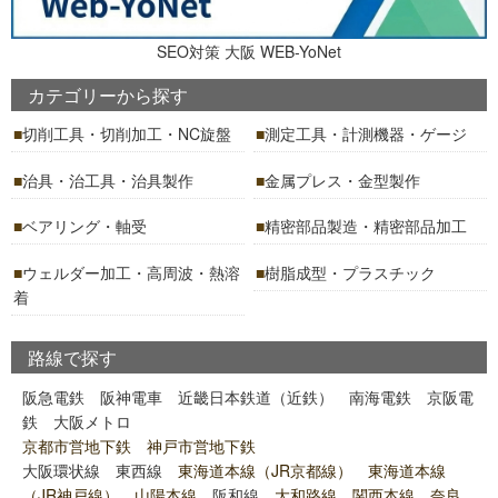
SEO対策 大阪 WEB-YoNet
カテゴリーから探す
切削工具・切削加工・NC旋盤
測定工具・計測機器・ゲージ
治具・治工具・治具製作
金属プレス・金型製作
ベアリング・軸受
精密部品製造・精密部品加工
ウェルダー加工・高周波・熱溶
樹脂成型・プラスチック
着
路線で探す
阪急電鉄
阪神電車
近畿日本鉄道（近鉄）
南海電鉄
京阪電
鉄
大阪メトロ
京都市営地下鉄 神戸市営地下鉄
大阪環状線
東西線
東海道本線（JR京都線） 東海道本線
（JR神戸線） 山陽本線
阪和線
大和路線 関西本線 奈良