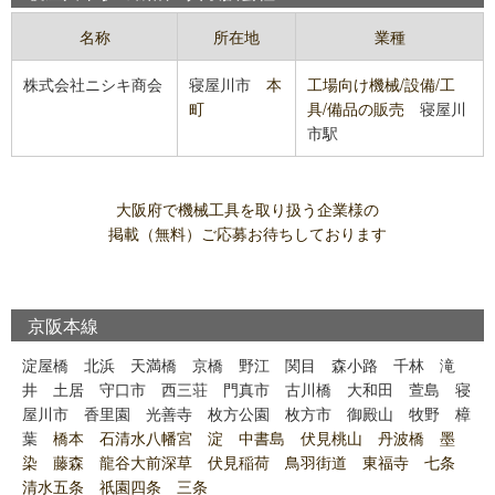
名称
所在地
業種
株式会社ニシキ商会
寝屋川市
本
工場向け機械/設備/工
町
具/備品の販売
寝屋川
市駅
大阪府で機械工具を取り扱う企業様の
掲載（無料）ご応募お待ちしております
京阪本線
淀屋橋
北浜
天満橋
京橋
野江
関目
森小路
千林
滝
井
土居
守口市
西三荘
門真市
古川橋
大和田
萱島
寝
屋川市
香里園
光善寺
枚方公園
枚方市
御殿山
牧野
樟
葉
橋本 石清水八幡宮 淀 中書島 伏見桃山 丹波橋 墨
染 藤森 龍谷大前深草 伏見稲荷 鳥羽街道 東福寺 七条
清水五条 祇園四条 三条