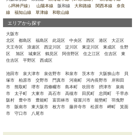
（JR神戸線） 山陽本線
阪和線
大和路線 関西本線 奈良
線 福知山線 草津線 和歌山線
エリアから探す
大阪市
北区
都島区
福島区
此花区
中央区
西区
港区
大正区
天王寺区
浪速区
西淀川区
淀川区
東淀川区
東成区
生野
区
旭区
城東区
鶴見区
阿倍野区
住之江区
住吉区
東
住吉区
平野区
西成区
池田市
泉大津市
泉佐野市
和泉市
茨木市
大阪狭山市
貝
塚市
柏原市
交野市
門真市
河南町
河内長野市
岸和田
市
熊取町
堺市
四條畷市
島本町
吹田市
摂津市
泉南
市
太子町
大東市
高石市
高槻市
田尻町
忠岡町
千早赤
阪村
豊中市
豊能町
富田林市
寝屋川市
能勢町
羽曳野
市
阪南市
東大阪市
枚方市
藤井寺市
松原市
岬町
箕面
市
守口市
八尾市