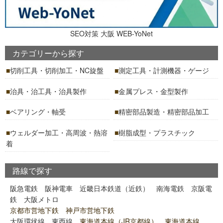
SEO対策 大阪 WEB-YoNet
カテゴリーから探す
切削工具・切削加工・NC旋盤
測定工具・計測機器・ゲージ
治具・治工具・治具製作
金属プレス・金型製作
ベアリング・軸受
精密部品製造・精密部品加工
ウェルダー加工・高周波・熱溶
樹脂成型・プラスチック
着
路線で探す
阪急電鉄
阪神電車
近畿日本鉄道（近鉄）
南海電鉄
京阪電
鉄
大阪メトロ
京都市営地下鉄 神戸市営地下鉄
大阪環状線
東西線
東海道本線（JR京都線） 東海道本線