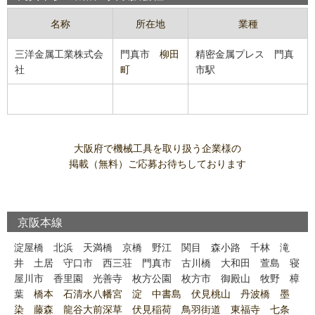
名称
所在地
業種
三洋金属工業株式会
門真市
柳田
精密金属プレス
門真
社
町
市駅
大阪府で機械工具を取り扱う企業様の
掲載（無料）ご応募お待ちしております
京阪本線
淀屋橋
北浜
天満橋
京橋
野江
関目
森小路
千林
滝
井
土居
守口市
西三荘
門真市
古川橋
大和田
萱島
寝
屋川市
香里園
光善寺
枚方公園
枚方市
御殿山
牧野
樟
葉
橋本 石清水八幡宮 淀 中書島 伏見桃山 丹波橋 墨
染 藤森 龍谷大前深草 伏見稲荷 鳥羽街道 東福寺 七条