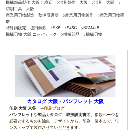
機械部品製作 大阪 北商店
>
治具製作 大阪
>
治具 大阪
>
切削工具 大阪
産業用刃物製造 秋津研磨所
>
産業用刃物製作
>
産業用刃物研
磨
特殊鋼販売 德田鋼鉄
>
SK5
>
S45C
>
SCM415
機械刃物 大阪 ニッパテック
>
機械部品
>
機械刃物
カタログ 大阪
・
パンフレット 大阪
印刷 大阪 米谷
→
印刷ブログ
パンフレット
や
製品カタログ
、
取扱説明書
等、複数ページを
必要とするものも編集・デザインから、印刷・製本まで、ワ
ンストップで製作させていただきます。