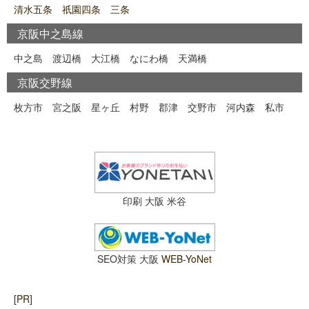
清水五条 祇園四条 三条
京阪中之島線
中之島
渡辺橋
大江橋
なにわ橋
天満橋
京阪交野線
枚方市
宮之阪
星ヶ丘
村野
郡津
交野市
河内森
私市
印刷 大阪 米谷
SEO対策 大阪
WEB-YoNet
[PR]