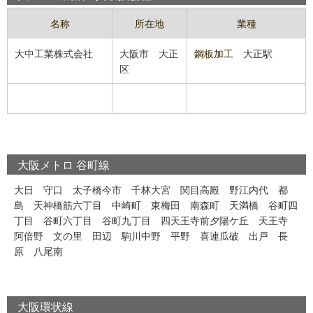
名称
所在地
業種
大中工業株式会社
大阪市
大正
鋼板加工
大正駅
区
大阪メトロ 谷町線
大日
守口
太子橋今市
千林大宮
関目高殿
野江内代
都
島
天神橋筋六丁目
中崎町
東梅田
南森町
天満橋
谷町四
丁目
谷町六丁目
谷町九丁目
四天王寺前夕陽ケ丘
天王寺
阿倍野
文の里
田辺
駒川中野
平野
喜連瓜破
出戸
長
原
八尾南
大阪環状線