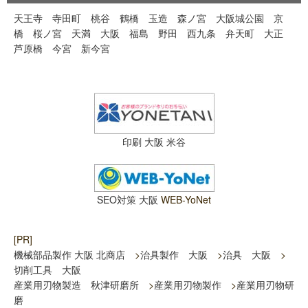
天王寺
寺田町
桃谷
鶴橋
玉造
森ノ宮
大阪城公園
京
橋
桜ノ宮
天満
大阪
福島
野田
西九条
弁天町
大正
芦原橋
今宮
新今宮
印刷 大阪 米谷
SEO対策 大阪
WEB-YoNet
[PR]
機械部品製作 大阪 北商店
>
治具製作 大阪
>
治具 大阪
>
切削工具 大阪
産業用刃物製造 秋津研磨所
>
産業用刃物製作
>
産業用刃物研
磨