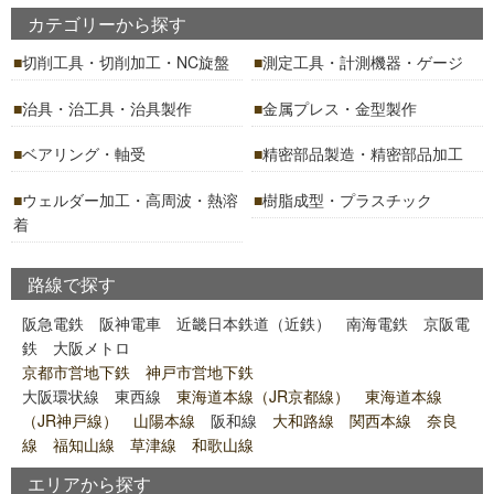
カテゴリーから探す
切削工具・切削加工・NC旋盤
測定工具・計測機器・ゲージ
治具・治工具・治具製作
金属プレス・金型製作
ベアリング・軸受
精密部品製造・精密部品加工
ウェルダー加工・高周波・熱溶
樹脂成型・プラスチック
着
路線で探す
阪急電鉄
阪神電車
近畿日本鉄道（近鉄）
南海電鉄
京阪電
鉄
大阪メトロ
京都市営地下鉄 神戸市営地下鉄
大阪環状線
東西線
東海道本線（JR京都線） 東海道本線
（JR神戸線） 山陽本線
阪和線
大和路線 関西本線 奈良
線 福知山線 草津線 和歌山線
エリアから探す