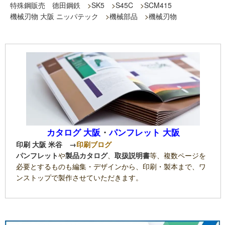
特殊鋼販売 德田鋼鉄
>
SK5
>
S45C
>
SCM415
機械刃物 大阪 ニッパテック
>
機械部品
>
機械刃物
カタログ 大阪
・
パンフレット 大阪
印刷 大阪 米谷
→
印刷ブログ
パンフレット
や
製品カタログ
、
取扱説明書
等、複数ページを
必要とするものも編集・デザインから、印刷・製本まで、ワ
ンストップで製作させていただきます。