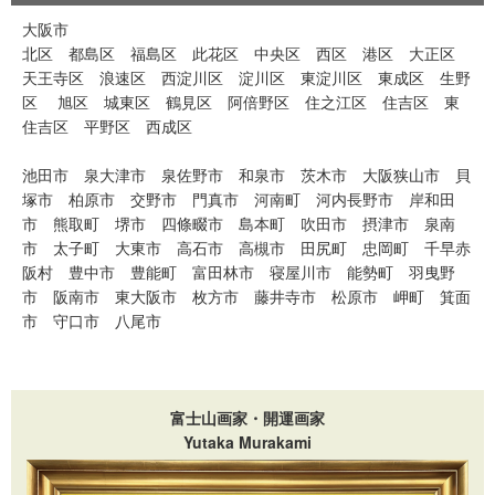
大阪市
北区
都島区
福島区
此花区
中央区
西区
港区
大正区
天王寺区
浪速区
西淀川区
淀川区
東淀川区
東成区
生野
区
旭区
城東区
鶴見区
阿倍野区
住之江区
住吉区
東
住吉区
平野区
西成区
池田市
泉大津市
泉佐野市
和泉市
茨木市
大阪狭山市
貝
塚市
柏原市
交野市
門真市
河南町
河内長野市
岸和田
市
熊取町
堺市
四條畷市
島本町
吹田市
摂津市
泉南
市
太子町
大東市
高石市
高槻市
田尻町
忠岡町
千早赤
阪村
豊中市
豊能町
富田林市
寝屋川市
能勢町
羽曳野
市
阪南市
東大阪市
枚方市
藤井寺市
松原市
岬町
箕面
市
守口市
八尾市
富士山画家・開運画家
Yutaka Murakami