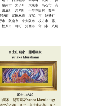
泉南市
太子町
大東市
高石市
高
田尻町
忠岡町
千早赤阪村
豊中
豊能町
富田林市
寝屋川市
能勢町
野市
阪南市
東大阪市
枚方市
藤井
松原市
岬町
箕面市
守口市
八尾
富士山画家・開運画家
Yutaka Murakami
富士山の絵
山画家・開運画家Yutaka Murakamiは
本の心の美しさは、富士山の美しさに