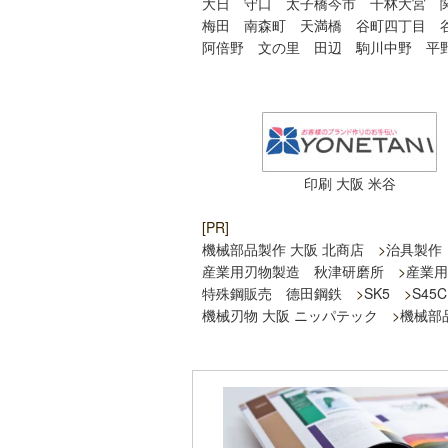
大日
守口
太子橋今市
千林大宮
梅田
南森町
天満橋
谷町四丁目
阿倍野
文の里
田辺
駒川中野
平
印刷 大阪 米谷
[PR]
機械部品製作 大阪 北商店
>
治具製作
産業用刃物製造 秋津研磨所
>
産業用
特殊鋼販売 德田鋼鉄
>
SK5
>
S45C
機械刃物 大阪 ニッパテック
>
機械部