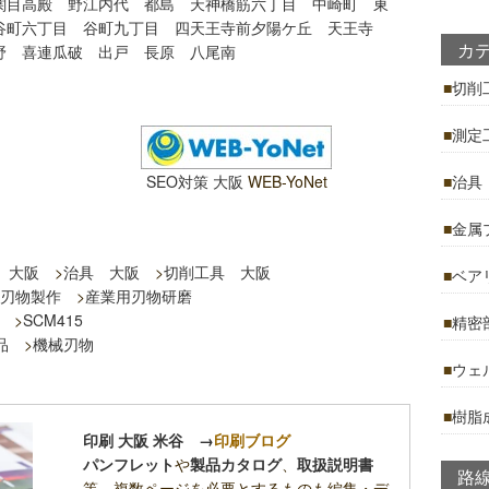
関目高殿
野江内代
都島
天神橋筋六丁目
中崎町
東
谷町六丁目
谷町九丁目
四天王寺前夕陽ケ丘
天王寺
カ
野
喜連瓜破
出戸
長原
八尾南
切削
測定
SEO対策 大阪
WEB-YoNet
治具
金属
 大阪
>
治具 大阪
>
切削工具 大阪
ベア
刃物製作
>
産業用刃物研磨
>
SCM415
精密
品
>
機械刃物
ウェ
樹脂
印刷 大阪 米谷
→
印刷ブログ
パンフレット
や
製品カタログ
、
取扱説明書
路
等、複数ページを必要とするものも編集・デ