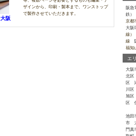
ザインから、印刷・製本まで、ワンストップ
阪急
で製作させていただきます。
鉄）
 大阪
京都
大阪
線）
線
福知
エ
大阪
北区
区
川区
旭区
区
池田
市
門真
取町