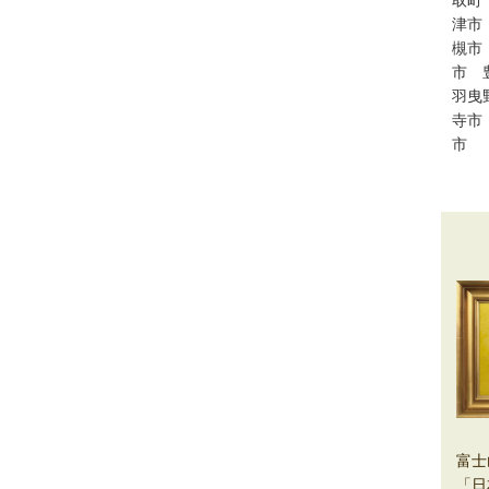
津市
槻市
市
羽曳
寺市
市
富士
「日