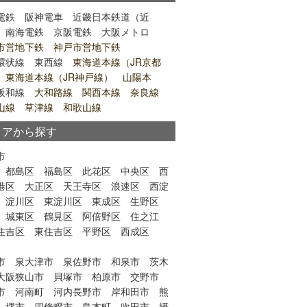
電鉄
阪神電車
近畿日本鉄道（近
南海電鉄
京阪電鉄
大阪メトロ
市営地下鉄 神戸市営地下鉄
環状線
東西線
東海道本線（JR京都
 東海道本線（JR神戸線） 山陽本
阪和線
大和路線 関西本線 奈良線
山線 草津線 和歌山線
リアから探す
市
都島区
福島区
此花区
中央区
西
港区
大正区
天王寺区
浪速区
西淀
淀川区
東淀川区
東成区
生野区
城東区
鶴見区
阿倍野区
住之江
住吉区
東住吉区
平野区
西成区
市
泉大津市
泉佐野市
和泉市
茨木
大阪狭山市
貝塚市
柏原市
交野市
市
河南町
河内長野市
岸和田市
熊
堺市
四條畷市
島本町
吹田市
摂