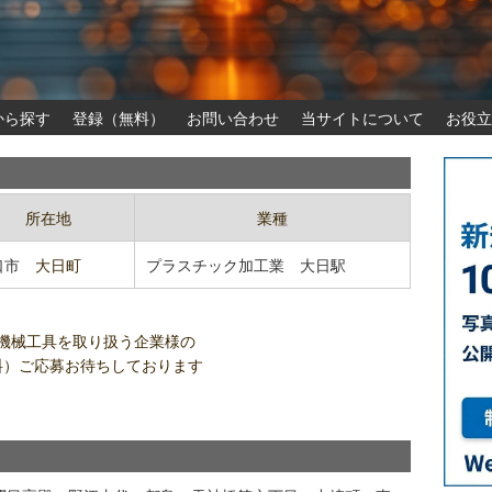
から探す
登録（無料）
お問い合わせ
当サイトについて
お役立
所在地
業種
口市
大日町
プラスチック加工業
大日駅
機械工具を取り扱う企業様の
料）ご応募お待ちしております