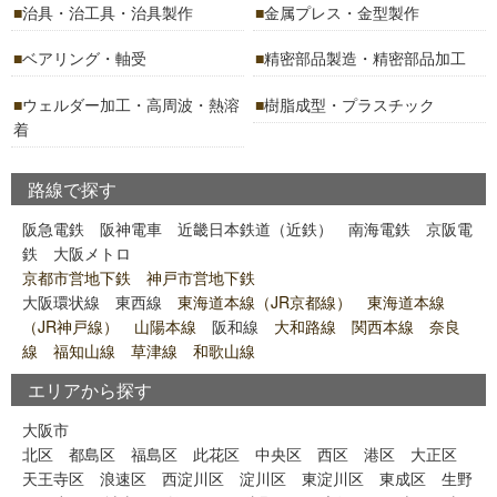
治具・治工具・治具製作
金属プレス・金型製作
ベアリング・軸受
精密部品製造・精密部品加工
ウェルダー加工・高周波・熱溶
樹脂成型・プラスチック
着
路線で探す
阪急電鉄
阪神電車
近畿日本鉄道（近鉄）
南海電鉄
京阪電
鉄
大阪メトロ
京都市営地下鉄 神戸市営地下鉄
大阪環状線
東西線
東海道本線（JR京都線） 東海道本線
（JR神戸線） 山陽本線
阪和線
大和路線 関西本線 奈良
線 福知山線 草津線 和歌山線
エリアから探す
大阪市
北区
都島区
福島区
此花区
中央区
西区
港区
大正区
天王寺区
浪速区
西淀川区
淀川区
東淀川区
東成区
生野