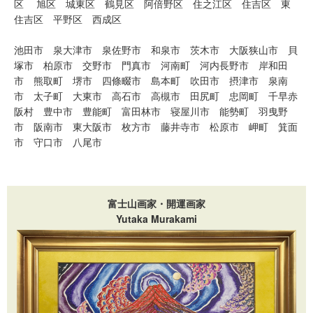
区
旭区
城東区
鶴見区
阿倍野区
住之江区
住吉区
東
住吉区
平野区
西成区
池田市
泉大津市
泉佐野市
和泉市
茨木市
大阪狭山市
貝
塚市
柏原市
交野市
門真市
河南町
河内長野市
岸和田
市
熊取町
堺市
四條畷市
島本町
吹田市
摂津市
泉南
市
太子町
大東市
高石市
高槻市
田尻町
忠岡町
千早赤
阪村
豊中市
豊能町
富田林市
寝屋川市
能勢町
羽曳野
市
阪南市
東大阪市
枚方市
藤井寺市
松原市
岬町
箕面
市
守口市
八尾市
富士山画家・開運画家
Yutaka Murakami