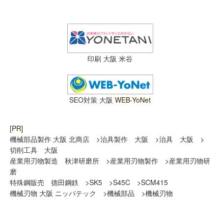
印刷 大阪 米谷
SEO対策 大阪
WEB-YoNet
[PR]
機械部品製作 大阪 北商店
>
治具製作 大阪
>
治具 大阪
>
切削工具 大阪
産業用刃物製造 秋津研磨所
>
産業用刃物製作
>
産業用刃物研
磨
特殊鋼販売 德田鋼鉄
>
SK5
>
S45C
>
SCM415
機械刃物 大阪 ニッパテック
>
機械部品
>
機械刃物