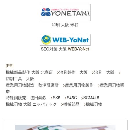
印刷 大阪 米谷
SEO対策 大阪
WEB-YoNet
[PR]
機械部品製作 大阪 北商店
>
治具製作 大阪
>
治具 大阪
>
切削工具 大阪
産業用刃物製造 秋津研磨所
>
産業用刃物製作
>
産業用刃物研
磨
特殊鋼販売 德田鋼鉄
>
SK5
>
S45C
>
SCM415
機械刃物 大阪 ニッパテック
>
機械部品
>
機械刃物