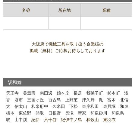
名称
所在地
業種
大阪府で機械工具を取り扱う企業様の
掲載（無料）ご応募お待ちしております
阪和線
天王寺
美章園
南田辺
鶴ヶ丘
長居
我孫子町
杉本町
浅
香
堺市
三国ヶ丘
百舌鳥
上野芝
津久野
鳳
富木
北信
太
信太山
和泉府中
久米田
下松
東岸和田
東貝塚
和泉
橋本
東佐野
熊取
日根野
長滝
新家
和泉砂川
和泉鳥
取
山中渓
紀伊 六十谷 紀伊中ノ島 和歌山 東羽衣