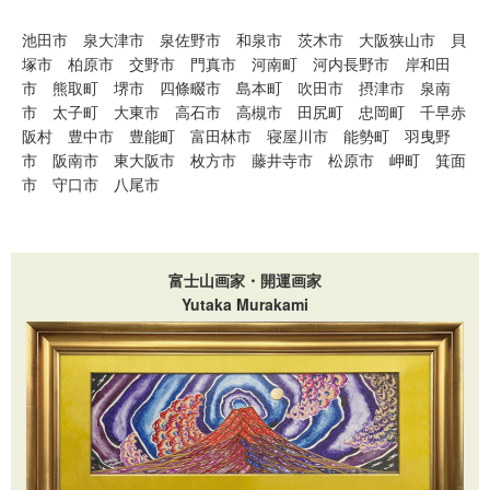
池田市
泉大津市
泉佐野市
和泉市
茨木市
大阪狭山市
貝
塚市
柏原市
交野市
門真市
河南町
河内長野市
岸和田
市
熊取町
堺市
四條畷市
島本町
吹田市
摂津市
泉南
市
太子町
大東市
高石市
高槻市
田尻町
忠岡町
千早赤
阪村
豊中市
豊能町
富田林市
寝屋川市
能勢町
羽曳野
市
阪南市
東大阪市
枚方市
藤井寺市
松原市
岬町
箕面
市
守口市
八尾市
富士山画家・開運画家
Yutaka Murakami