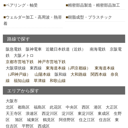
ベアリング・軸受
精密部品製造・精密部品加工
ウェルダー加工・高周波・熱溶
樹脂成型・プラスチック
着
路線で探す
阪急電鉄
阪神電車
近畿日本鉄道（近鉄）
南海電鉄
京阪電
鉄
大阪メトロ
京都市営地下鉄 神戸市営地下鉄
大阪環状線
東西線
東海道本線（JR京都線） 東海道本線
（JR神戸線） 山陽本線
阪和線
大和路線 関西本線 奈良
線 福知山線 草津線 和歌山線
エリアから探す
大阪市
北区
都島区
福島区
此花区
中央区
西区
港区
大正区
天王寺区
浪速区
西淀川区
淀川区
東淀川区
東成区
生野
区
旭区
城東区
鶴見区
阿倍野区
住之江区
住吉区
東
住吉区
平野区
西成区